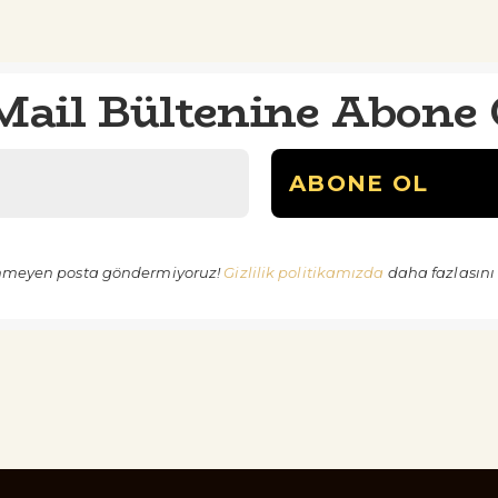
Mail Bültenine Abone 
nmeyen posta göndermiyoruz!
Gizlilik politikamızda
daha fazlasını