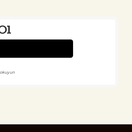
Ol
 okuyun